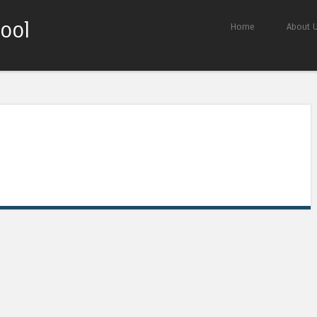
hool
Skip to content
Home
About 
Menu