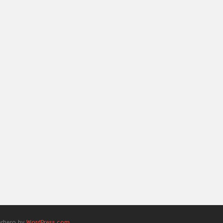
erhero by
WordPress.com
.