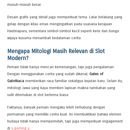
musuh-musuh besar.
Desain grafis yang detail juga memperkuat tema. Latar belakang yang
gelap dengan kilau emas mengingatkan pada suasana kerajaan
Hastinapura, sementara simbol-simbol kecil seperti keris dan bunga
wijaya kusuma menambah kedalaman cerita.
Mengapa Mitologi Masih Relevan di Slot
Modern?
Pemain tidak hanya mencari kemenangan, tapi juga pengalaman.
Dengan menggunakan cerita yang sudah dikenal,
Gates of
Gatotkaca
memberikan rasa familiar sekaligus kejutan baru. Selain itu,
mitologi Jawa yang kaya memberi lapisan makna tambahan yang
sulit ditemukan di slot bertema biasa.
Faktanya, banyak pemain mengaku lebih terhubung dengan
permainan yang memiliki cerita kuat. Ini membuktikan bahwa elemen
budaya tidak hanya memperindah, tapi juga memperkuat engagement
di
x gaming y
.