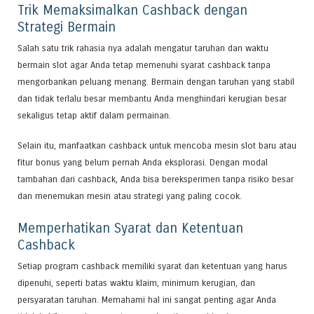
Trik Memaksimalkan Cashback dengan
Strategi Bermain
Salah satu trik rahasia nya adalah mengatur taruhan dan waktu
bermain slot agar Anda tetap memenuhi syarat cashback tanpa
mengorbankan peluang menang. Bermain dengan taruhan yang stabil
dan tidak terlalu besar membantu Anda menghindari kerugian besar
sekaligus tetap aktif dalam permainan.
Selain itu, manfaatkan cashback untuk mencoba mesin slot baru atau
fitur bonus yang belum pernah Anda eksplorasi. Dengan modal
tambahan dari cashback, Anda bisa bereksperimen tanpa risiko besar
dan menemukan mesin atau strategi yang paling cocok.
Memperhatikan Syarat dan Ketentuan
Cashback
Setiap program cashback memiliki syarat dan ketentuan yang harus
dipenuhi, seperti batas waktu klaim, minimum kerugian, dan
persyaratan taruhan. Memahami hal ini sangat penting agar Anda