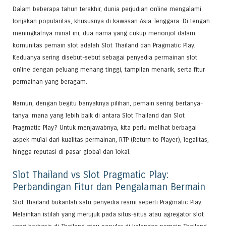
Dalam beberapa tahun terakhir, dunia perjudian online mengalami
lonjakan popularitas, khususnya di kawasan Asia Tenggara. Di tengah
meningkatnya minat ini, dua nama yang cukup menonjol dalam
komunitas pemain slot adalah Slot Thailand dan Pragmatic Play.
Keduanya sering disebut-sebut sebagai penyedia permainan slot
online dengan peluang menang tinggi, tampilan menarik, serta fitur
permainan yang beragam.
Namun, dengan begitu banyaknya pilihan, pemain sering bertanya-
tanya: mana yang lebih baik di antara Slot Thailand dan Slot
Pragmatic Play? Untuk menjawabnya, kita perlu melihat berbagai
aspek mulai dari kualitas permainan, RTP (Return to Player), legalitas,
hingga reputasi di pasar global dan lokal.
Slot Thailand vs Slot Pragmatic Play:
Perbandingan Fitur dan Pengalaman Bermain
Slot Thailand bukanlah satu penyedia resmi seperti Pragmatic Play.
Melainkan istilah yang merujuk pada situs-situs atau agregator slot