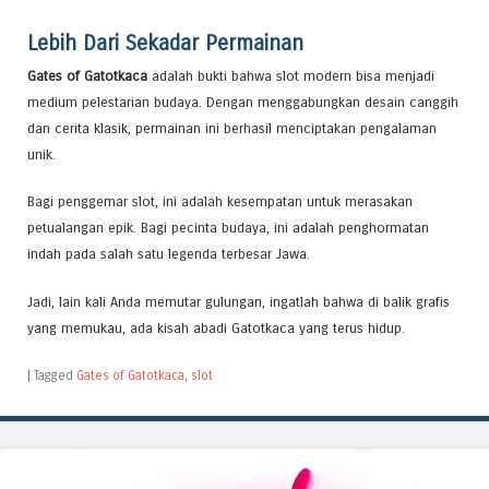
Lebih Dari Sekadar Permainan
Gates of Gatotkaca
adalah bukti bahwa slot modern bisa menjadi
medium pelestarian budaya. Dengan menggabungkan desain canggih
dan cerita klasik, permainan ini berhasil menciptakan pengalaman
unik.
Bagi penggemar slot, ini adalah kesempatan untuk merasakan
petualangan epik. Bagi pecinta budaya, ini adalah penghormatan
indah pada salah satu legenda terbesar Jawa.
Jadi, lain kali Anda memutar gulungan, ingatlah bahwa di balik grafis
yang memukau, ada kisah abadi Gatotkaca yang terus hidup.
|
Tagged
Gates of Gatotkaca
,
slot