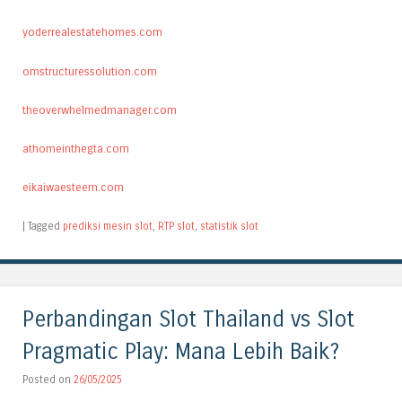
yoderrealestatehomes.com
omstructuressolution.com
theoverwhelmedmanager.com
athomeinthegta.com
eikaiwaesteem.com
|
Tagged
prediksi mesin slot
,
RTP slot
,
statistik slot
Perbandingan Slot Thailand vs Slot
Pragmatic Play: Mana Lebih Baik?
Posted on
26/05/2025