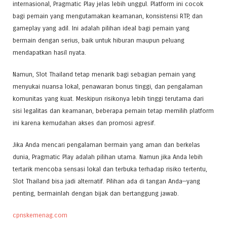
internasional, Pragmatic Play jelas lebih unggul. Platform ini cocok
bagi pemain yang mengutamakan keamanan, konsistensi RTP, dan
gameplay yang adil. Ini adalah pilihan ideal bagi pemain yang
bermain dengan serius, baik untuk hiburan maupun peluang
mendapatkan hasil nyata.
Namun, Slot Thailand tetap menarik bagi sebagian pemain yang
menyukai nuansa lokal, penawaran bonus tinggi, dan pengalaman
komunitas yang kuat. Meskipun risikonya lebih tinggi terutama dari
sisi legalitas dan keamanan, beberapa pemain tetap memilih platform
ini karena kemudahan akses dan promosi agresif.
Jika Anda mencari pengalaman bermain yang aman dan berkelas
dunia, Pragmatic Play adalah pilihan utama. Namun jika Anda lebih
tertarik mencoba sensasi lokal dan terbuka terhadap risiko tertentu,
Slot Thailand bisa jadi alternatif. Pilihan ada di tangan Anda—yang
penting, bermainlah dengan bijak dan bertanggung jawab.
cpnskemenag.com