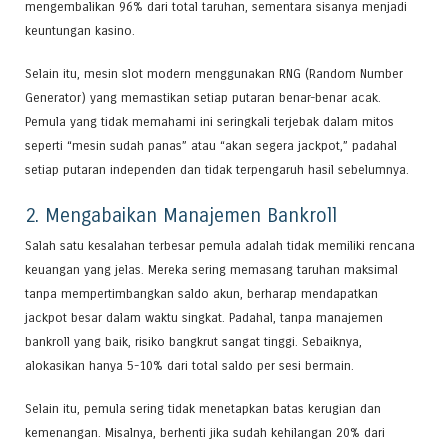
mengembalikan 96% dari total taruhan, sementara sisanya menjadi
keuntungan kasino.
Selain itu, mesin slot modern menggunakan RNG (Random Number
Generator) yang memastikan setiap putaran benar-benar acak.
Pemula yang tidak memahami ini seringkali terjebak dalam mitos
seperti “mesin sudah panas” atau “akan segera jackpot,” padahal
setiap putaran independen dan tidak terpengaruh hasil sebelumnya.
2. Mengabaikan Manajemen Bankroll
Salah satu kesalahan terbesar pemula adalah tidak memiliki rencana
keuangan yang jelas. Mereka sering memasang taruhan maksimal
tanpa mempertimbangkan saldo akun, berharap mendapatkan
jackpot besar dalam waktu singkat. Padahal, tanpa manajemen
bankroll yang baik, risiko bangkrut sangat tinggi. Sebaiknya,
alokasikan hanya 5-10% dari total saldo per sesi bermain.
Selain itu, pemula sering tidak menetapkan batas kerugian dan
kemenangan. Misalnya, berhenti jika sudah kehilangan 20% dari