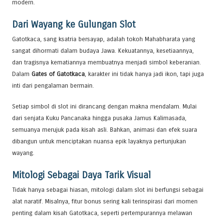
modern.
Dari Wayang ke Gulungan Slot
Gatotkaca, sang ksatria bersayap, adalah tokoh Mahabharata yang
sangat dihormati dalam budaya Jawa. Kekuatannya, kesetiaannya,
dan tragisnya kematiannya membuatnya menjadi simbol keberanian.
Dalam
Gates of Gatotkaca
, karakter ini tidak hanya jadi ikon, tapi juga
inti dari pengalaman bermain.
Setiap simbol di slot ini dirancang dengan makna mendalam. Mulai
dari senjata Kuku Pancanaka hingga pusaka Jamus Kalimasada,
semuanya merujuk pada kisah asli. Bahkan, animasi dan efek suara
dibangun untuk menciptakan nuansa epik layaknya pertunjukan
wayang.
Mitologi Sebagai Daya Tarik Visual
Tidak hanya sebagai hiasan, mitologi dalam slot ini berfungsi sebagai
alat naratif. Misalnya, fitur bonus sering kali terinspirasi dari momen
penting dalam kisah Gatotkaca, seperti pertempurannya melawan