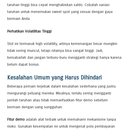
taruhan tinggi bisa cepat menghabiskan saldo. Cobalah variasi
taruhan untuk menemukan sweet spot yang sesuai dengan gaya
bermain Anda.
Perhatikan Volatilitas Tinggi
Slot ini termasuk high volatility, artinya kemenangan besar mungkin
tidak sering muncul, tetapi nilainya bisa sangat tinggi. Jadi,
bersabarlah dan jangan terburu-buru mengganti strategi hanya karena
belum dapat bonus.
Kesalahan Umum yang Harus Dihindari
Beberapa pemain terjebak dalam kesalahan sederhana yang justru
mengurangi peluang mereka. Misalnya, terlalu sering mengganti
jumlah taruhan atau tidak memanfaatkan fitur demo sebelum
bermain dengan uang sungguhan.
Fitur demo
adalah alat terbaik untuk memahami mekanisme tanpa
risiko. Gunakan kesempatan ini untuk mengenal pola pembayaran