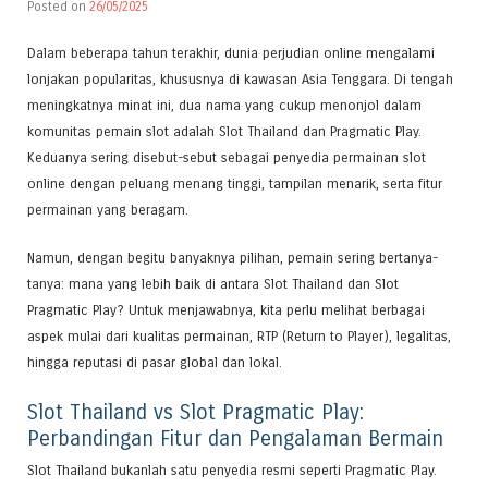
Posted on
26/05/2025
Dalam beberapa tahun terakhir, dunia perjudian online mengalami
lonjakan popularitas, khususnya di kawasan Asia Tenggara. Di tengah
meningkatnya minat ini, dua nama yang cukup menonjol dalam
komunitas pemain slot adalah Slot Thailand dan Pragmatic Play.
Keduanya sering disebut-sebut sebagai penyedia permainan slot
online dengan peluang menang tinggi, tampilan menarik, serta fitur
permainan yang beragam.
Namun, dengan begitu banyaknya pilihan, pemain sering bertanya-
tanya: mana yang lebih baik di antara Slot Thailand dan Slot
Pragmatic Play? Untuk menjawabnya, kita perlu melihat berbagai
aspek mulai dari kualitas permainan, RTP (Return to Player), legalitas,
hingga reputasi di pasar global dan lokal.
Slot Thailand vs Slot Pragmatic Play:
Perbandingan Fitur dan Pengalaman Bermain
Slot Thailand bukanlah satu penyedia resmi seperti Pragmatic Play.