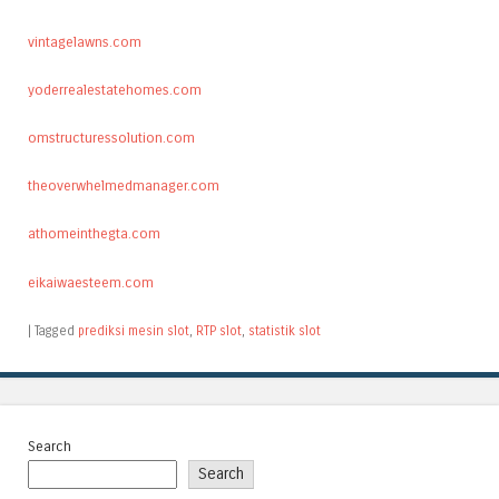
vintagelawns.com
yoderrealestatehomes.com
omstructuressolution.com
theoverwhelmedmanager.com
athomeinthegta.com
eikaiwaesteem.com
|
Tagged
prediksi mesin slot
,
RTP slot
,
statistik slot
Search
Search