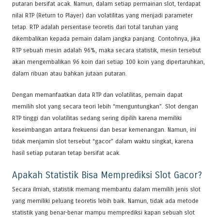
putaran bersifat acak. Namun, dalam setiap permainan slot, terdapat
nilai RTP (Return to Player) dan volatilitas yang menjadi parameter
tetap. RTP adalah persentase teoretis dari total taruhan yang
dikembalikan kepada pemain dalam jangka panjang. Contohnya, jika
RTP sebuah mesin adalah 96%, maka secara statistik, mesin tersebut
akan mengembalikan 96 koin dari setiap 100 koin yang dipertaruhkan,
dalam ribuan atau bahkan jutaan putaran.
Dengan memanfaatkan data RTP dan volatilitas, pemain dapat
memilih slot yang secara teori lebih “menguntungkan”. Slot dengan
RTP tinggi dan volatilitas sedang sering dipilih karena memiliki
keseimbangan antara frekuensi dan besar kemenangan. Namun, ini
tidak menjamin slot tersebut “gacor” dalam waktu singkat, karena
hasil setiap putaran tetap bersifat acak.
Apakah Statistik Bisa Memprediksi Slot Gacor?
Secara ilmiah, statistik memang membantu dalam memilih jenis slot
yang memiliki peluang teoretis lebih baik. Namun, tidak ada metode
statistik yang benar-benar mampu memprediksi kapan sebuah slot