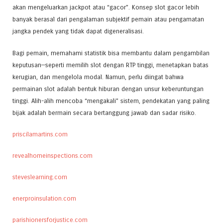
akan mengeluarkan jackpot atau “gacor”. Konsep slot gacor lebih
banyak berasal dari pengalaman subjektif pemain atau pengamatan
jangka pendek yang tidak dapat digeneralisasi.
Bagi pemain, memahami statistik bisa membantu dalam pengambilan
keputusan—seperti memilih slot dengan RTP tinggi, menetapkan batas
kerugian, dan mengelola modal. Namun, perlu diingat bahwa
permainan slot adalah bentuk hiburan dengan unsur keberuntungan
tinggi. Alih-alih mencoba “mengakali” sistem, pendekatan yang paling
bijak adalah bermain secara bertanggung jawab dan sadar risiko.
priscilamartins.com
revealhomeinspections.com
steveslearning.com
enerproinsulation.com
parishionersforjustice.com