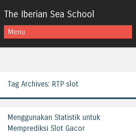
The Iberian Sea School
Menu
Skip to content
Tag Archives:
RTP slot
Menggunakan Statistik untuk
Memprediksi Slot Gacor